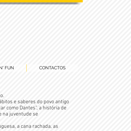
N' FUN
CONTACTOS
o.
bitos e saberes do povo antigo
car como Dantes”, a história de
e na juventude se
uguesa, a cana rachada, as